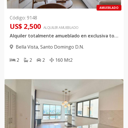
AMUEBLADO
Código
:
9148
US$ 2,500
ALQUILER
AMUEBLADO
Alquiler totalmente amueblado en exclusiva torre de Bella Vista
Bella Vista
,
Santo Domingo D.N.
2
2
2
160
Mt2