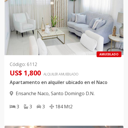
AMUEBLADO
Código
:
6112
US$ 1,800
ALQUILER
AMUEBLADO
Apartamento en alquiler ubicado en el Naco
Ensanche Naco
,
Santo Domingo D.N.
3
3
3
184
Mt2