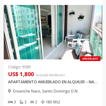
AMUEBLADO
Código
:
9589
US$ 1,800
ALQUILER
AMUEBLADO
APARTAMENTO AMUEBLADO EN ALQUILER – NACO
Ensanche Naco
,
Santo Domingo D.N.
3
3
2
180
Mt2