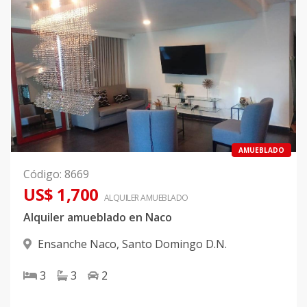
AMUEBLADO
Código
:
8669
US$ 1,700
ALQUILER
AMUEBLADO
Alquiler amueblado en Naco
Ensanche Naco
,
Santo Domingo D.N.
3
3
2