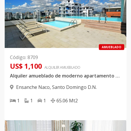
AMUEBLADO
Código
:
8709
US$ 1,100
ALQUILER
AMUEBLADO
Alquiler amueblado de moderno apartamento en Naco
Ensanche Naco
,
Santo Domingo D.N.
1
1
1
65.06
Mt2