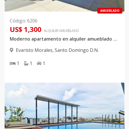
AMUEBLADO
Código
:
6206
US$ 1,300
ALQUILER
AMUEBLADO
Moderno apartamento en alquiler amueblado en Evaristo Morales
Evaristo Morales
,
Santo Domingo D.N.
1
1
1