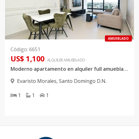
AMUEBLADO
Código
:
6651
US$ 1,100
ALQUILER
AMUEBLADO
Moderno apartamento en alquiler full amueblado en Evaristo Morales
Evaristo Morales
,
Santo Domingo D.N.
1
1
1