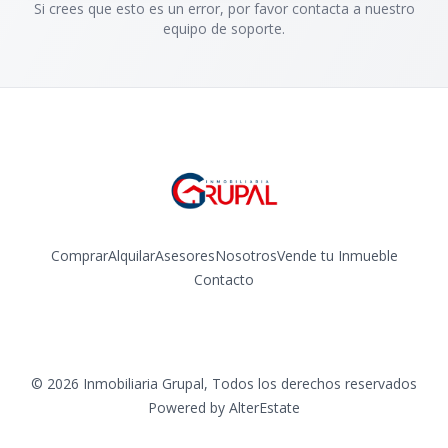
Si crees que esto es un error, por favor contacta a nuestro
equipo de soporte.
Comprar
Alquilar
Asesores
Nosotros
Vende tu Inmueble
Contacto
Facebook
Instagram
©
2026
Inmobiliaria Grupal
,
Todos los derechos reservados
Powered by
AlterEstate