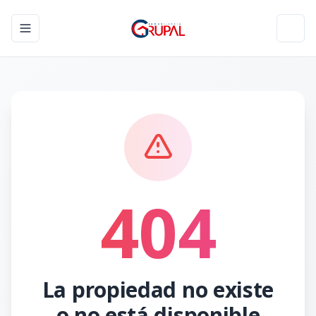
Toggle navigation menu
Toggl
404
La propiedad no existe
o no está disponible