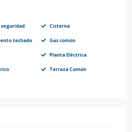
 seguridad
Cisterna
iento techado
Gas común
Planta Eléctrica
rico
Terraza Común