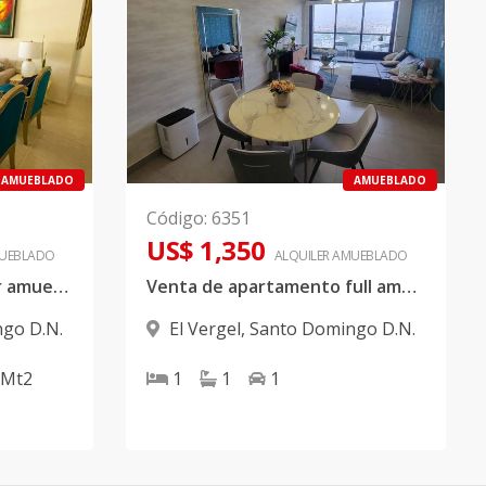
AMUEBLADO
AMUEBLADO
Código
:
6351
US$ 1,350
UEBLADO
ALQUILER
AMUEBLADO
Apartamento en alquiler amueblado ubicado en el Vergel
Venta de apartamento full amueblado en El Millón
go D.N.
El Vergel
,
Santo Domingo D.N.
Mt2
1
1
1