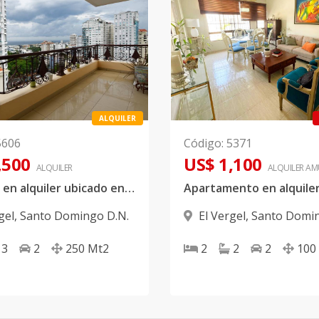
ALQUILER
5606
Código
:
5371
,500
US$ 1,100
ALQUILER
ALQUILER
AM
Piso alto en alquiler ubicado en El Vergel
gel
,
Santo Domingo D.N.
El Vergel
,
Santo Domin
3
2
250
Mt2
2
2
2
100