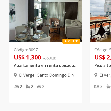
ALQUILER
Código
:
3097
Código
:
US$ 1,300
US$ 2
ALQUILER
Apartamento en renta ubicado en el Vergel
El Vergel
,
Santo Domingo D.N.
El Ver
2
2
2
3