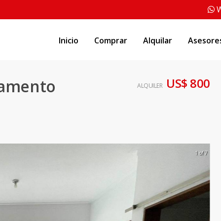
W
Inicio
Comprar
Alquilar
Asesore
US$ 800
tamento
ALQUILER
1 of 7