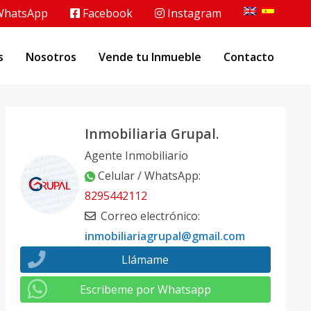
hatsApp
Facebook
Instagram
s
Nosotros
Vende tu Inmueble
Contacto
Inmobiliaria Grupal.
Agente Inmobiliario
Celular / WhatsApp
:
8295442112
Correo electrónico
:
inmobiliariagrupal@gmail.com
Llámame
Escribeme por Whatsapp