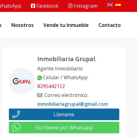
hatsApp
Facebook
Instagram
s
Nosotros
Vende tu Inmueble
Contacto
Inmobiliaria Grupal.
Agente Inmobiliario
Celular / WhatsApp
:
8295442112
Correo electrónico
:
inmobiliariagrupal@gmail.com
Llámame
Escribeme por Whatsapp