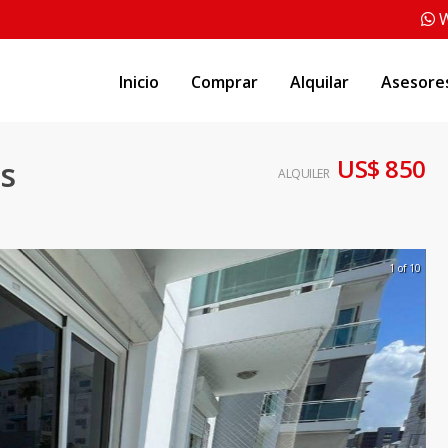
W
Inicio
Comprar
Alquilar
Asesore
US$ 850
es
ALQUILER
1 of 10