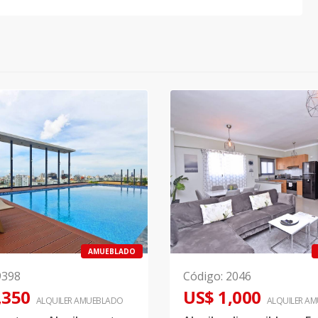
AMUEBLADO
9398
Código
:
2046
,350
US$ 1,000
ALQUILER
AMUEBLADO
ALQUILER
AM