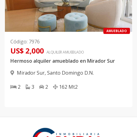
AMUEBLADO
Código
:
7976
US$ 2,000
ALQUILER
AMUEBLADO
Hermoso alquiler amueblado en Mirador Sur
Mirador Sur
,
Santo Domingo D.N.
2
3
2
162
Mt2