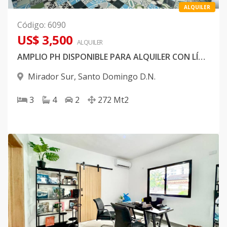
ALQUILER
Código
:
6090
US$ 3,500
ALQUILER
AMPLIO PH DISPONIBLE PARA ALQUILER CON LÍNEA BLANCA EN EXCLUSIVA ZONA DEL MIRADOR SUR
Mirador Sur
,
Santo Domingo D.N.
3
4
2
272
Mt2