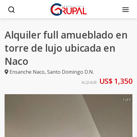
Alquiler full amueblado en
torre de lujo ubicada en
Naco
Ensanche Naco
,
Santo Domingo D.N.
US$ 1,350
ALQUILER
1 of 9