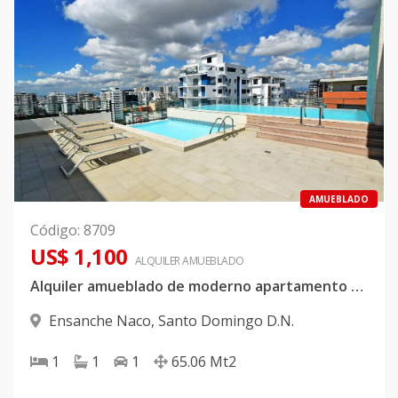
AMUEBLADO
Código
:
8709
US$ 1,100
ALQUILER
AMUEBLADO
Alquiler amueblado de moderno apartamento en Naco
Ensanche Naco
,
Santo Domingo D.N.
1
1
1
65.06
Mt2