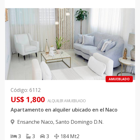
AMUEBLADO
Código
:
6112
US$ 1,800
ALQUILER
AMUEBLADO
Apartamento en alquiler ubicado en el Naco
Ensanche Naco
,
Santo Domingo D.N.
3
3
3
184
Mt2