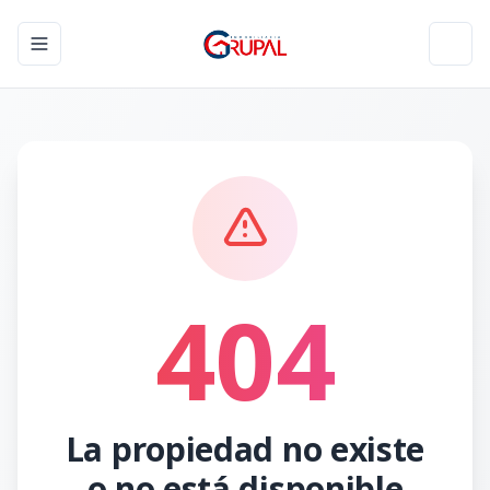
Toggle navigation menu
Toggl
404
La propiedad no existe
o no está disponible