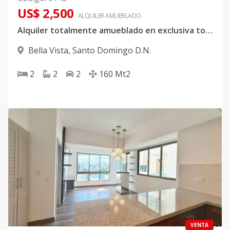
US$ 2,500
ALQUILER
AMUEBLADO
Alquiler totalmente amueblado en exclusiva torre de Bella Vista
Bella Vista
,
Santo Domingo D.N.
2
2
2
160
Mt2
0
VENTA