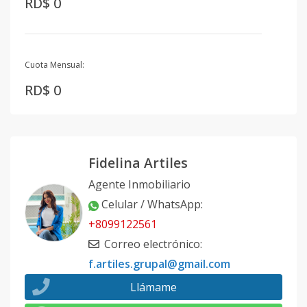
RD$ 0
Cuota Mensual:
RD$ 0
Fidelina Artiles
Agente Inmobiliario
Celular / WhatsApp
:
+8099122561
Correo electrónico
:
f.artiles.grupal@gmail.com
Llámame