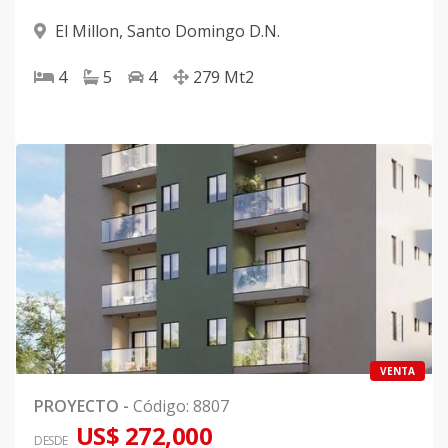
El Millon
,
Santo Domingo D.N.
4
5
4
279
Mt2
VENTA
PROYECTO
-
Código
:
8807
US$ 272,000
DESDE