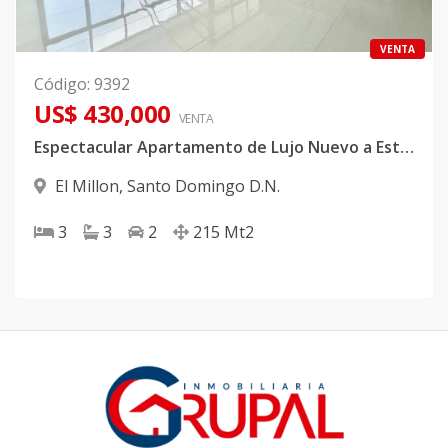
VENTA
Código
:
9392
US$ 430,000
VENTA
Espectacular Apartamento de Lujo Nuevo a Estrenar en Torre Exclusiva en El Millón
El Millon
,
Santo Domingo D.N.
3
3
2
215
Mt2