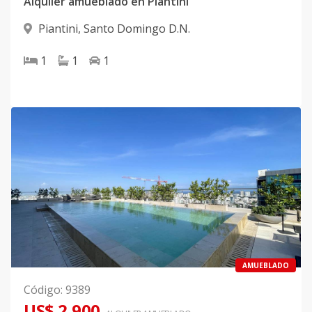
Alquiler amueblado en Piantini
Piantini
,
Santo Domingo D.N.
1
1
1
AMUEBLADO
Código
:
9389
US$ 2,900