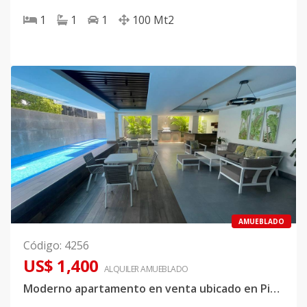
1
1
1
100
Mt2
AMUEBLADO
Código
:
4256
US$ 1,400
ALQUILER
AMUEBLADO
Moderno apartamento en venta ubicado en Piantini