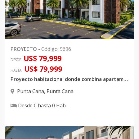
PROYECTO
-
Código
:
9696
US$ 79,999
DESDE
US$ 79,999
HASTA
Proyecto habitacional donde combina apartamento con Villas independientes
Punta Cana
,
Punta Cana
Desde
0
hasta
0
Hab.