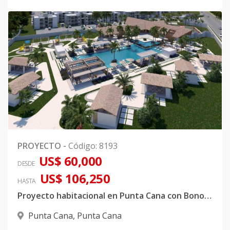
PROYECTO
-
Código
:
8193
US$ 60,000
DESDE
US$ 106,250
HASTA
Proyecto habitacional en Punta Cana con Bono Vivienda
Punta Cana
,
Punta Cana