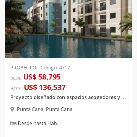
PROYECTO
-
Código
:
4717
US$ 58,795
DESDE
US$ 136,537
HASTA
Proyecto diseñado con espacios acogedores y áreas atractivas
Punta Cana
,
Punta Cana
Desde
hasta
Hab.