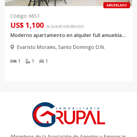
AMUEBLADO
Código
:
6651
US$ 1,100
ALQUILER
AMUEBLADO
Moderno apartamento en alquiler full amueblado en Evaristo Morales
Evaristo Morales
,
Santo Domingo D.N.
1
1
1
Miembros de la Asociación de Agentes y Empresas