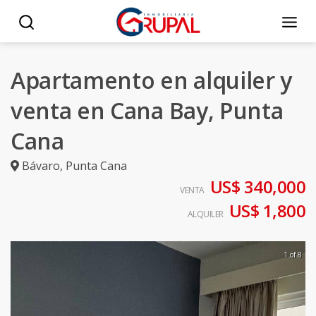
Apartamento en alquiler y
venta en Cana Bay, Punta
Cana
Bávaro
,
Punta Cana
US$ 340,000
VENTA
US$ 1,800
ALQUILER
1 of 8