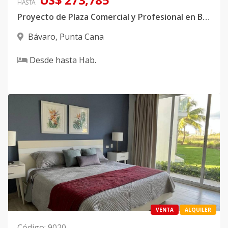
HASTA
Proyecto de Plaza Comercial y Profesional en Bávaro, Punta Cana
Bávaro
,
Punta Cana
Desde
hasta
Hab.
VENTA
ALQUILER
Código
:
9020