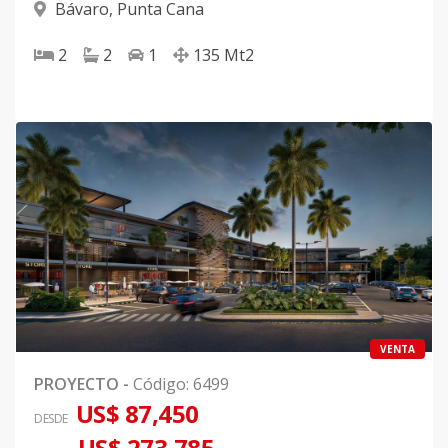
Bávaro
,
Punta Cana
2
2
1
135
Mt2
VENTA
PROYECTO
-
Código
:
6499
US$ 87,450
DESDE
US$ 273,785