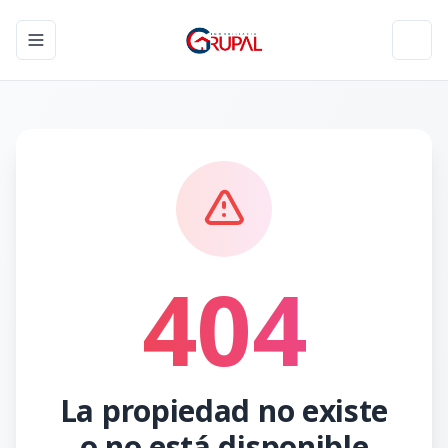
Toggle navigation menu
Toggl
404
La propiedad no existe
o no está disponible