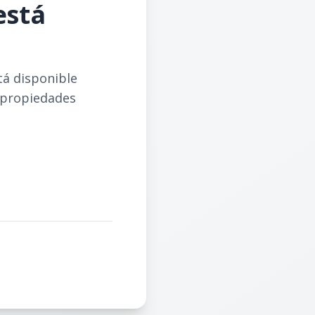
está
tá disponible
 propiedades