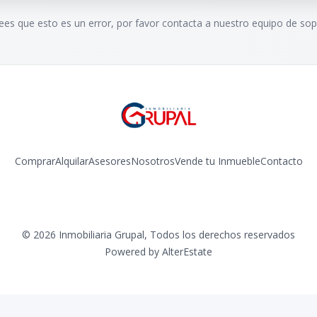
rees que esto es un error, por favor contacta a nuestro equipo de sop
Comprar
Alquilar
Asesores
Nosotros
Vende tu Inmueble
Contacto
Facebook
Instagram
©
2026
Inmobiliaria Grupal
,
Todos los derechos reservados
Powered by
AlterEstate