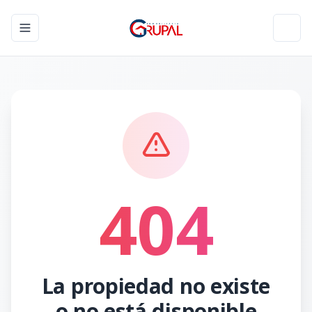
Toggle navigation menu
Toggl
404
La propiedad no existe
o no está disponible