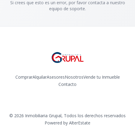
Si crees que esto es un error, por favor contacta a nuestro
equipo de soporte.
Comprar
Alquilar
Asesores
Nosotros
Vende tu Inmueble
Contacto
Facebook
Instagram
©
2026
Inmobiliaria Grupal
,
Todos los derechos reservados
Powered by
AlterEstate