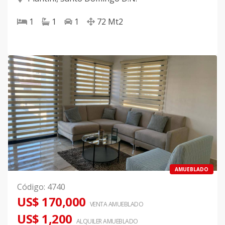
1
1
1
72
Mt2
AMUEBLADO
Código
:
4740
US$ 170,000
VENTA AMUEBLADO
US$ 1,200
ALQUILER
AMUEBLADO