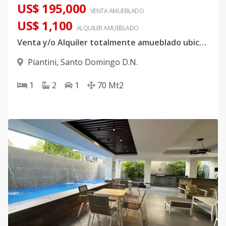
US$ 195,000
VENTA AMUEBLADO
US$ 1,100
ALQUILER
AMUEBLADO
Venta y/o Alquiler totalmente amueblado ubicado en Piantini
Piantini
,
Santo Domingo D.N.
1
2
1
70
Mt2