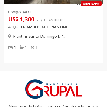
0
0
AMUEBLADO
Código
:
4491
US$ 1,300
ALQUILER
AMUEBLADO
ALQUILER AMUEBLADO PIANTINI
Piantini
,
Santo Domingo D.N.
1
1
1
Miembros de la Asociación de Agentes y Empresas