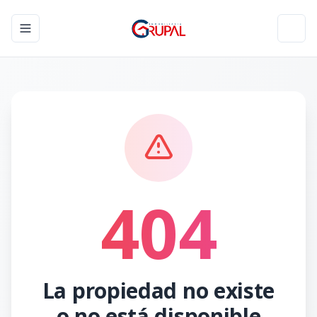
Toggle navigation menu
Toggl
404
La propiedad no existe
o no está disponible