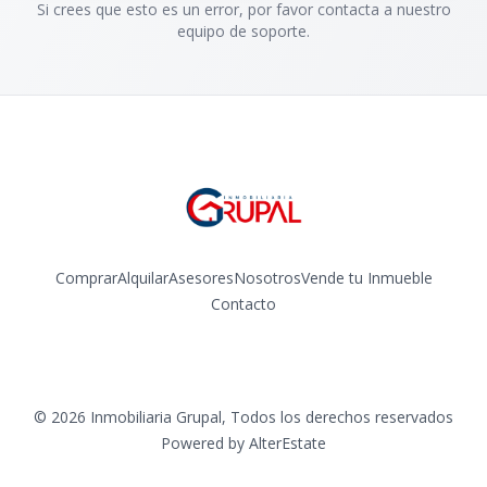
Si crees que esto es un error, por favor contacta a nuestro
equipo de soporte.
Comprar
Alquilar
Asesores
Nosotros
Vende tu Inmueble
Contacto
Facebook
Instagram
©
2026
Inmobiliaria Grupal
,
Todos los derechos reservados
Powered by
AlterEstate