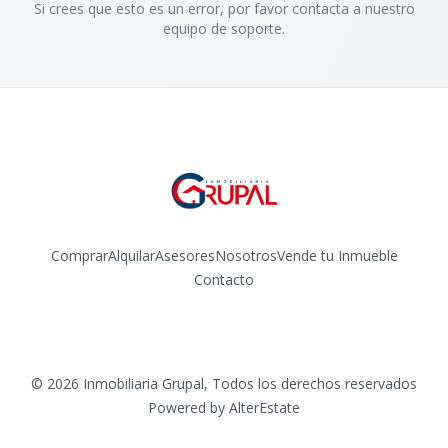
Si crees que esto es un error, por favor contacta a nuestro
equipo de soporte.
Comprar
Alquilar
Asesores
Nosotros
Vende tu Inmueble
Contacto
Facebook
Instagram
©
2026
Inmobiliaria Grupal
,
Todos los derechos reservados
Powered by
AlterEstate