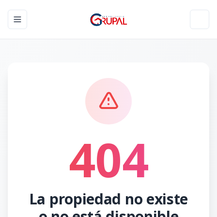
Toggle navigation menu
Toggl
404
La propiedad no existe
o no está disponible