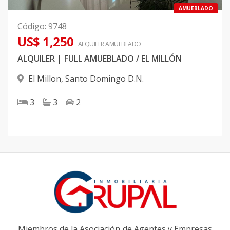
AMUEBLADO
Código
:
9748
US$ 1,250
ALQUILER
AMUEBLADO
ALQUILER | FULL AMUEBLADO / EL MILLÓN
El Millon
,
Santo Domingo D.N.
3
3
2
Miembros de la Asociación de Agentes y Empresas