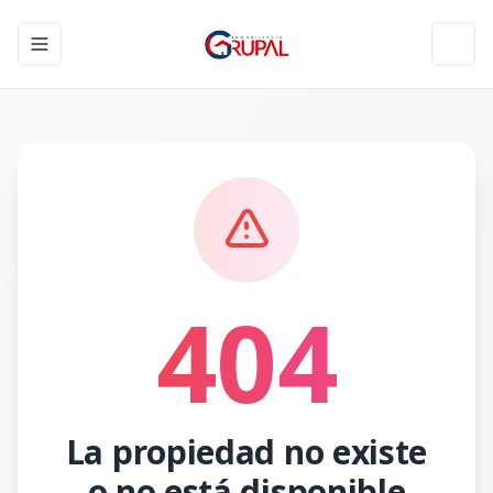
Toggle navigation menu
Toggl
404
La propiedad no existe
o no está disponible