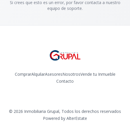
Si crees que esto es un error, por favor contacta a nuestro
equipo de soporte.
Comprar
Alquilar
Asesores
Nosotros
Vende tu Inmueble
Contacto
Facebook
Instagram
©
2026
Inmobiliaria Grupal
,
Todos los derechos reservados
Powered by
AlterEstate