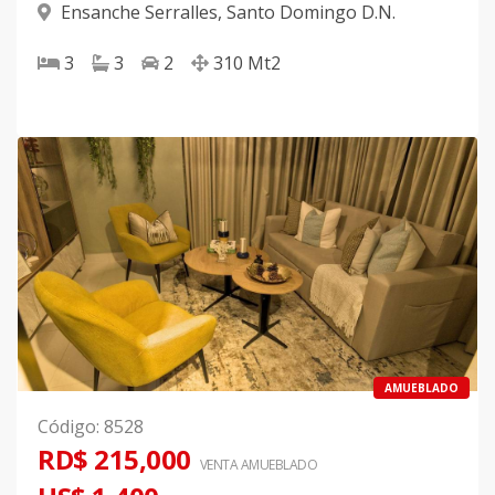
Ensanche Serralles
,
Santo Domingo D.N.
3
3
2
310
Mt2
AMUEBLADO
Código
:
8528
RD$ 215,000
VENTA AMUEBLADO