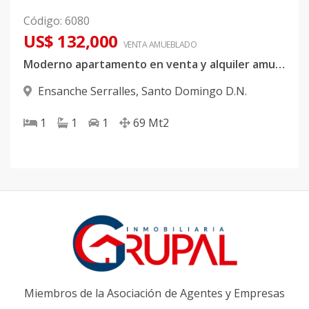
Código
:
6080
US$ 132,000
VENTA AMUEBLADO
Moderno apartamento en venta y alquiler amueblado en exclusiva zona de Serralles
Ensanche Serralles
,
Santo Domingo D.N.
1
1
1
69
Mt2
Miembros de la Asociación de Agentes y Empresas