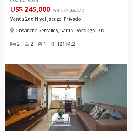
Código
:
9035
US$ 245,000
VENTA AMUEBLADO
Venta 2do Nivel Jacuzzi Privado
Ensanche Serralles
,
Santo Domingo D.N.
2
2
1
121
Mt2