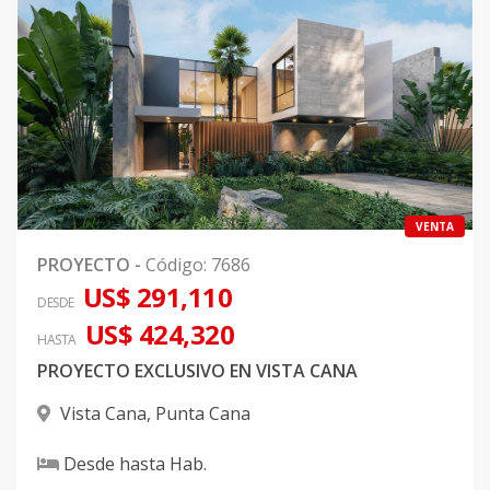
VENTA
PROYECTO
-
Código
:
7686
US$ 291,110
DESDE
US$ 424,320
HASTA
PROYECTO EXCLUSIVO EN VISTA CANA
Vista Cana
,
Punta Cana
Desde
hasta
Hab.