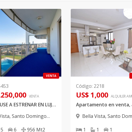
VENTA
5453
Código
:
2218
,250,000
US$ 1,000
VENTA
ALQUILER
AM
PENTHOUSE A ESTRENAR EN LUJOSA TORRE UBICADA EN BELLA VISTA
Vista
,
Santo Domingo
Bella Vista
,
Santo Dom
D.N.
5
6
956
Mt2
1
1
1