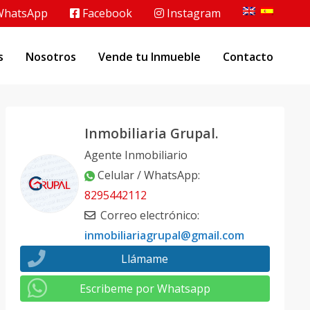
hatsApp
Facebook
Instagram
s
Nosotros
Vende tu Inmueble
Contacto
Inmobiliaria Grupal.
Agente Inmobiliario
Celular / WhatsApp
:
8295442112
Correo electrónico
:
inmobiliariagrupal@gmail.com
Llámame
Escribeme por Whatsapp