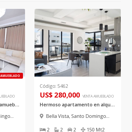
AMUEBLADO
Código
:
5462
US$ 280,000
UEBLADO
VENTA AMUEBLADO
Apartamento en venta, amueblado en Bella Vista
Hermoso apartamento en alquiler amueblado ubicado en Bella Vista
ingo
Bella Vista
,
Santo Domingo
D.N.
2
2
2
150
Mt2