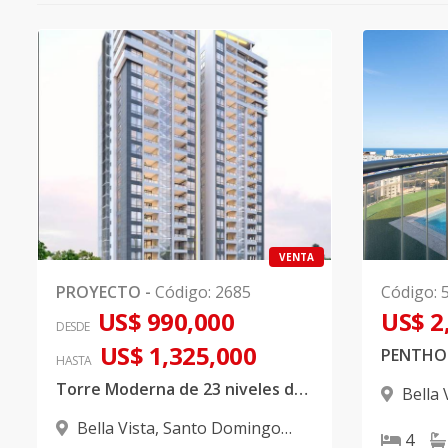
VENTA
PROYECTO
-
Código
:
2685
Código
:
US$ 990,000
US$ 2
DESDE
US$ 1,325,000
HASTA
Torre Moderna de 23 niveles de apartamentos, proyectados a 2 apartamentos por nivel.
Bella 
D.N.
Bella Vista
,
Santo Domingo
4