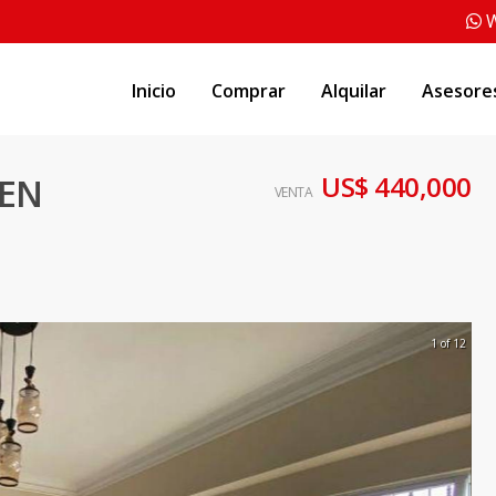
W
Inicio
Comprar
Alquilar
Asesore
US$ 440,000
EN
VENTA
1 of 12