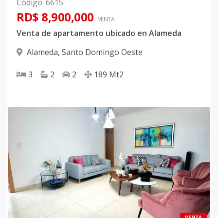
Código
:
6615
RD$ 8,900,000
VENTA
Venta de apartamento ubicado en Alameda
Alameda
,
Santo Domingo Oeste
3
2
2
189
Mt2
VENTA