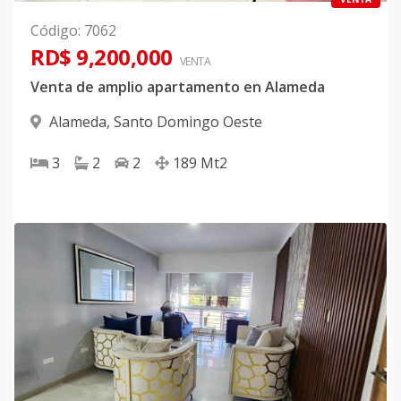
Código
:
7062
RD$ 9,200,000
VENTA
Venta de amplio apartamento en Alameda
Alameda
,
Santo Domingo Oeste
3
2
2
189
Mt2