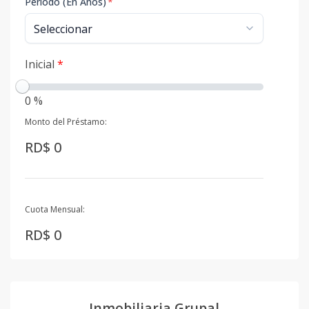
Período (En Años)
*
Inicial
*
0 %
Monto del Préstamo:
RD$ 0
Cuota Mensual:
RD$ 0
Inmobiliaria Grupal.