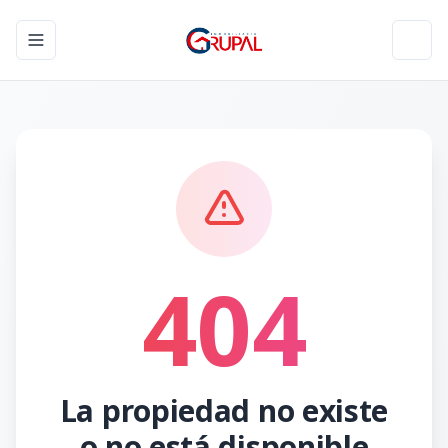
Toggle navigation menu
Toggl
404
La propiedad no existe
o no está disponible