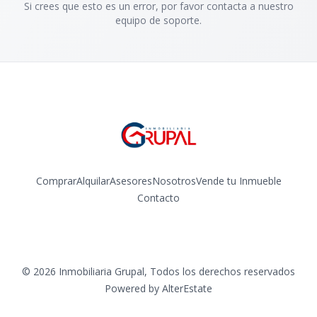
Si crees que esto es un error, por favor contacta a nuestro
equipo de soporte.
Comprar
Alquilar
Asesores
Nosotros
Vende tu Inmueble
Contacto
Facebook
Instagram
©
2026
Inmobiliaria Grupal
,
Todos los derechos reservados
Powered by
AlterEstate