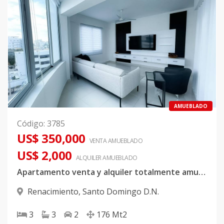
AMUEBLADO
Código
:
3785
US$ 350,000
VENTA AMUEBLADO
US$ 2,000
ALQUILER
AMUEBLADO
Apartamento venta y alquiler totalmente amueblado
Renacimiento
,
Santo Domingo D.N.
3
3
2
176
Mt2