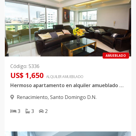
AMUEBLADO
Código
:
5336
US$ 1,650
ALQUILER
AMUEBLADO
Hermoso apartamento en alquiler amueblado ubicado en Renacimiento
Renacimiento
,
Santo Domingo D.N.
3
3
2