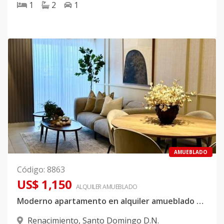
1
2
1
AMUEBLADO
Código
:
8863
US$ 1,150
ALQUILER
AMUEBLADO
Moderno apartamento en alquiler amueblado o vacío en Renacimiento en la misma Av. Rómulo Betancourt
Renacimiento
,
Santo Domingo D.N.