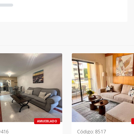
AMUEBLADO
9416
Código
:
8517