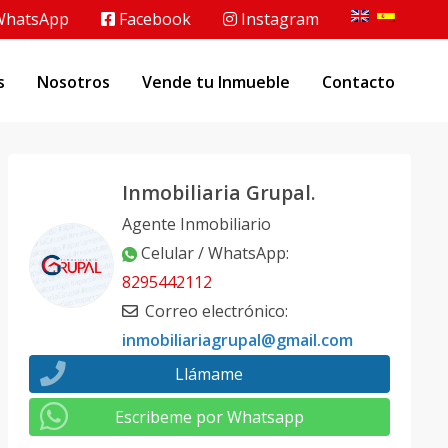
hatsApp
Facebook
Instagram
s
Nosotros
Vende tu Inmueble
Contacto
Inmobiliaria Grupal.
Agente Inmobiliario
Celular / WhatsApp
:
8295442112
Correo electrónico
:
inmobiliariagrupal@gmail.com
Llámame
Escribeme por Whatsapp