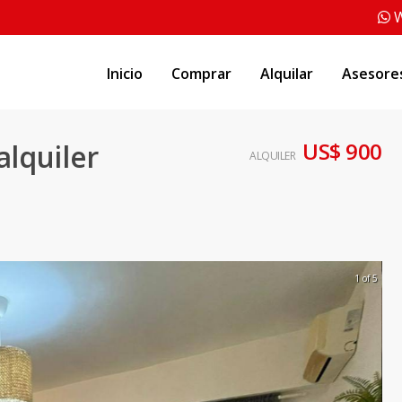
W
Inicio
Comprar
Alquilar
Asesore
US$ 900
lquiler
ALQUILER
1 of 5