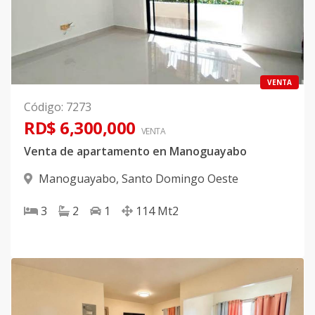
VENTA
Código
:
7273
RD$ 6,300,000
VENTA
Venta de apartamento en Manoguayabo
Manoguayabo
,
Santo Domingo Oeste
3
2
1
114
Mt2