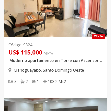
VENTA
Código
:
9324
US$ 115,000
VENTA
¡Moderno apartamento en Torre con Ascensor próximo a Occidental Mall!
Manoguayabo
,
Santo Domingo Oeste
3
2
1
108.2
Mt2