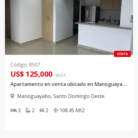
VENTA
Código
:
8507
US$ 125,000
VENTA
Apartamento en venta ubicado en Manoguayabo
Manoguayabo
,
Santo Domingo Oeste
3
2
2
108.45
Mt2