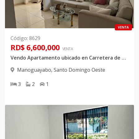
VENTA
Código
:
8629
RD$ 6,600,000
VENTA
Vendo Apartamento ubicado en Carretera de Manoguayabo
Manoguayabo
,
Santo Domingo Oeste
3
2
1