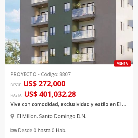
VENTA
PROYECTO
-
Código
:
8807
US$ 272,000
DESDE
US$ 401,032.28
HASTA
Vive con comodidad, exclusividad y estilo en El Millón
El Millon
,
Santo Domingo D.N.
Desde
0
hasta
0
Hab.