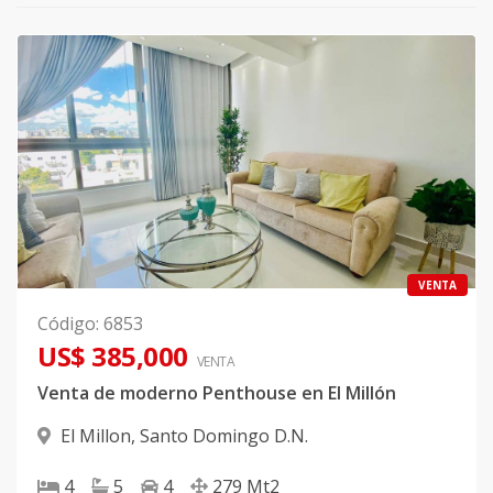
VENTA
Código
:
6853
US$ 385,000
VENTA
Venta de moderno Penthouse en El Millón
El Millon
,
Santo Domingo D.N.
4
5
4
279
Mt2