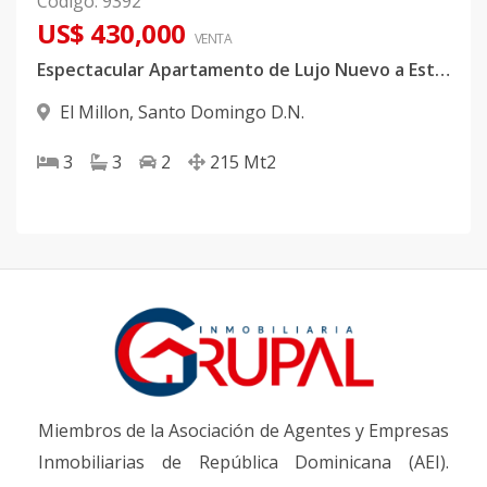
Código
:
9392
US$ 430,000
VENTA
Espectacular Apartamento de Lujo Nuevo a Estrenar en Torre Exclusiva en El Millón
El Millon
,
Santo Domingo D.N.
3
3
2
215
Mt2
Miembros de la Asociación de Agentes y Empresas
Inmobiliarias de República Dominicana (AEI).