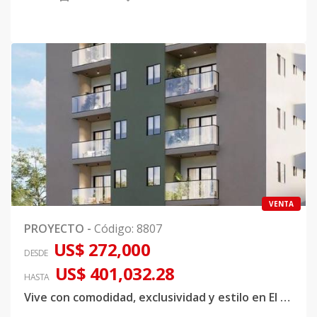
VENTA
PROYECTO
-
Código
:
8807
US$ 272,000
DESDE
US$ 401,032.28
HASTA
Vive con comodidad, exclusividad y estilo en El Millón