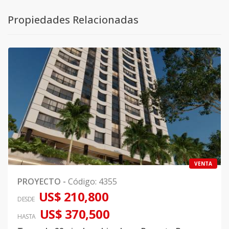
Propiedades Relacionadas
VENTA
PROYECTO
-
Código
:
4355
US$ 210,800
DESDE
US$ 370,500
HASTA