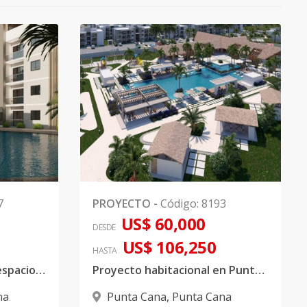
7
PROYECTO
-
Código
:
8193
US$ 60,000
DESDE
US$ 106,250
HASTA
Proyecto diseñado con espacios acogedores y áreas atractivas
Proyecto habitacional en Punta Cana con Bono Vivienda
na
Punta Cana
,
Punta Cana