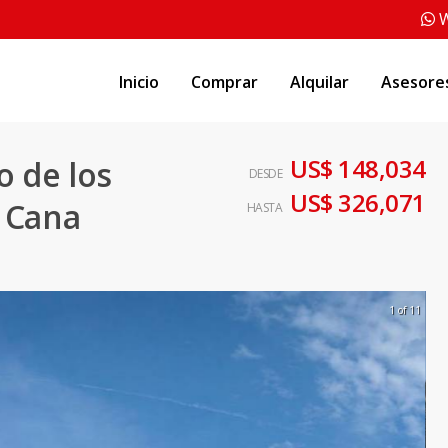
W
Inicio
Comprar
Alquilar
Asesore
US$ 148,034
o de los
DESDE
US$ 326,071
 Cana
HASTA
1 of 11