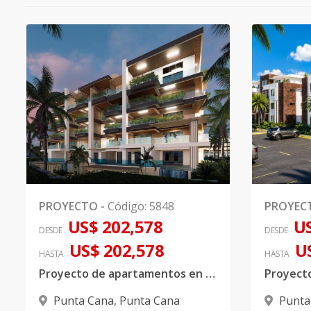
PROYECTO
-
Código
:
5848
PROYEC
US$ 202,578
US
DESDE
DESDE
US$ 202,578
U
HASTA
HASTA
Proyecto de apartamentos en venta ubicado en Punta Cana
Punta Cana
,
Punta Cana
Punta