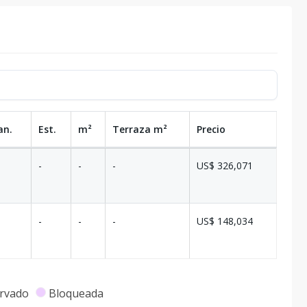
an.
Est.
m²
Terraza
m²
Precio
-
-
-
US$ 326,071
-
-
-
US$ 148,034
rvado
Bloqueada