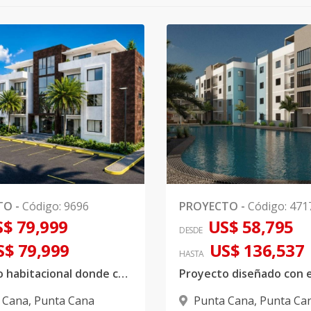
TO
-
Código
:
9696
PROYECTO
-
Código
:
471
$ 79,999
US$ 58,795
DESDE
S$ 79,999
US$ 136,537
HASTA
Proyecto habitacional donde combina apartamento con Villas independientes
 Cana
,
Punta Cana
Punta Cana
,
Punta Ca