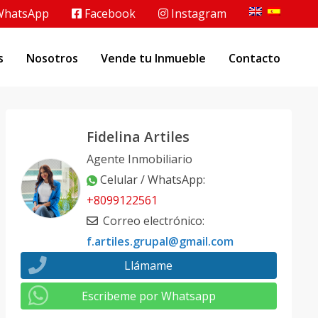
hatsApp
Facebook
Instagram
s
Nosotros
Vende tu Inmueble
Contacto
Fidelina Artiles
Agente Inmobiliario
Celular / WhatsApp
:
+8099122561
Correo electrónico
:
f.artiles.grupal@gmail.com
Llámame
Escribeme por Whatsapp