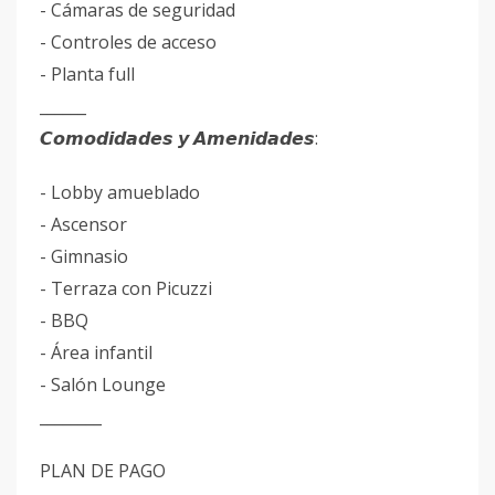
- Cámaras de seguridad
- Controles de acceso
- Planta full
______
𝘾𝙤𝙢𝙤𝙙𝙞𝙙𝙖𝙙𝙚𝙨 𝙮 𝘼𝙢𝙚𝙣𝙞𝙙𝙖𝙙𝙚𝙨:
- Lobby amueblado
- Ascensor
- Gimnasio
- Terraza con Picuzzi
- BBQ
- Área infantil
- Salón Lounge
________
PLAN DE PAGO