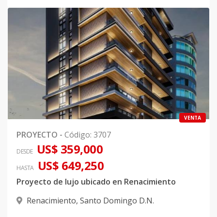
VENTA
PROYECTO
-
Código
:
3707
US$ 359,000
DESDE
US$ 649,250
HASTA
Proyecto de lujo ubicado en Renacimiento
Renacimiento
,
Santo Domingo D.N.