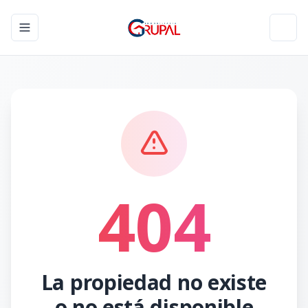
Toggle navigation menu
Toggl
404
La propiedad no existe
o no está disponible