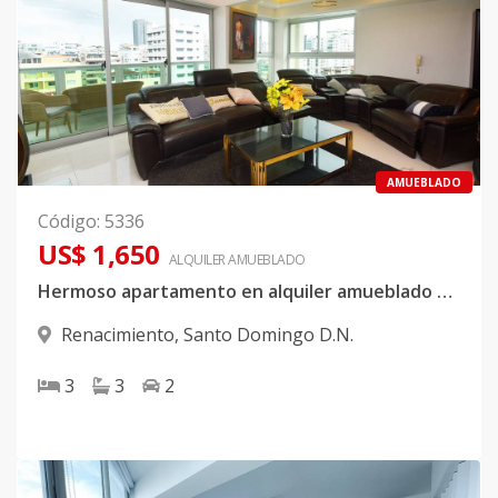
AMUEBLADO
Código
:
5336
US$ 1,650
ALQUILER
AMUEBLADO
Hermoso apartamento en alquiler amueblado ubicado en Renacimiento
Renacimiento
,
Santo Domingo D.N.
3
3
2