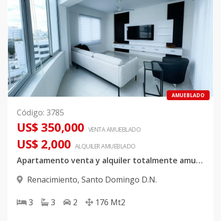
AMUEBLADO
Código
:
3785
US$ 350,000
VENTA AMUEBLADO
US$ 2,000
ALQUILER
AMUEBLADO
Apartamento venta y alquiler totalmente amueblado
Renacimiento
,
Santo Domingo D.N.
3
3
2
176
Mt2