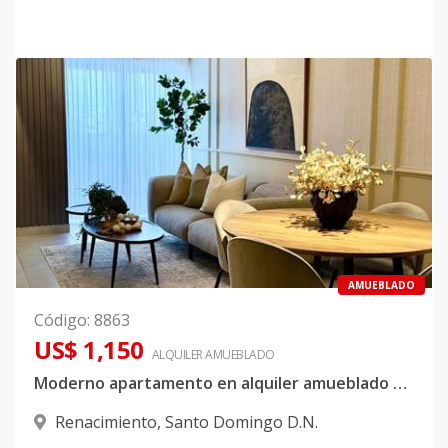
AMUEBLADO
Código
:
8863
US$ 1,150
ALQUILER
AMUEBLADO
Moderno apartamento en alquiler amueblado o vacío en Renacimiento en la misma Av. Rómulo Betancourt
Renacimiento
,
Santo Domingo D.N.