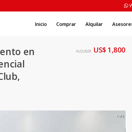
W
Inicio
Comprar
Alquilar
Asesore
US$ 1,800
ento en
ALQUILER
encial
Club,
1 of 8