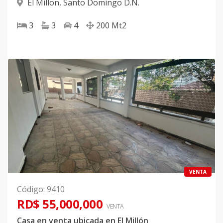
El Millon
,
Santo Domingo D.N.
3
3
4
200
Mt2
VENTA
Código
:
9410
RD$ 55,000,000
VENTA
Casa en venta ubicada en El Millón