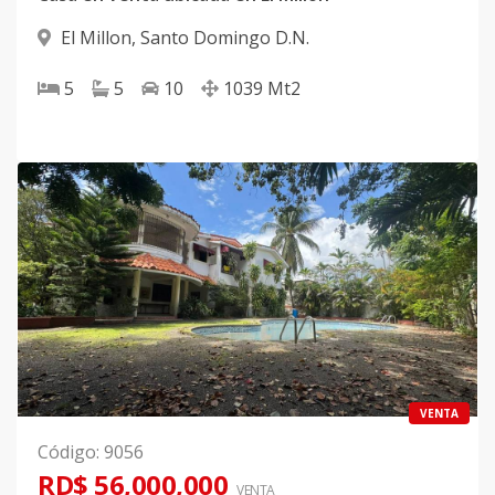
El Millon
,
Santo Domingo D.N.
5
5
10
1039
Mt2
VENTA
Código
:
9056
RD$ 56,000,000
VENTA