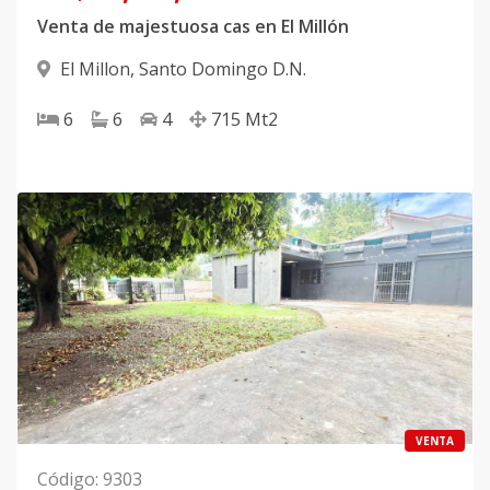
Venta de majestuosa cas en El Millón
El Millon
,
Santo Domingo D.N.
6
6
4
715
Mt2
VENTA
Código
:
9303