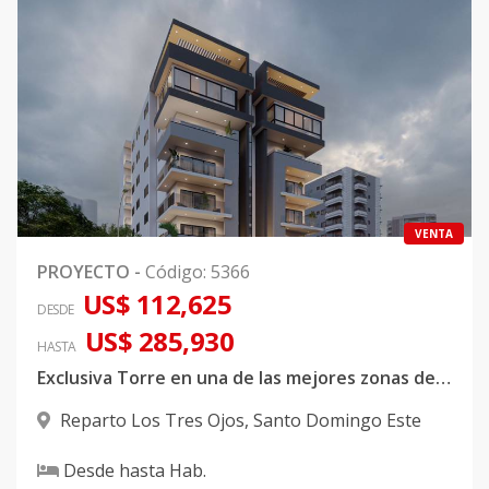
VENTA
PROYECTO
-
Código
:
5366
US$ 112,625
DESDE
US$ 285,930
HASTA
Exclusiva Torre en una de las mejores zonas de Sto Dgo Este
Reparto Los Tres Ojos
,
Santo Domingo Este
Desde
hasta
Hab.