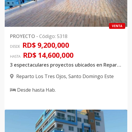
VENTA
PROYECTO
-
Código
:
5318
RD$ 9,200,000
DESDE
RD$ 14,600,000
HASTA
3 espectaculares proyectos ubicados en Reparto los 3 ojos
Reparto Los Tres Ojos
,
Santo Domingo Este
Desde
hasta
Hab.