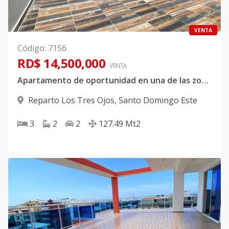
VENTA
Código
:
7156
RD$ 14,500,000
VENTA
Apartamento de oportunidad en una de las zonas más exclusivas de Santo Domingo Este!
Reparto Los Tres Ojos
,
Santo Domingo Este
3
2
2
127.49
Mt2