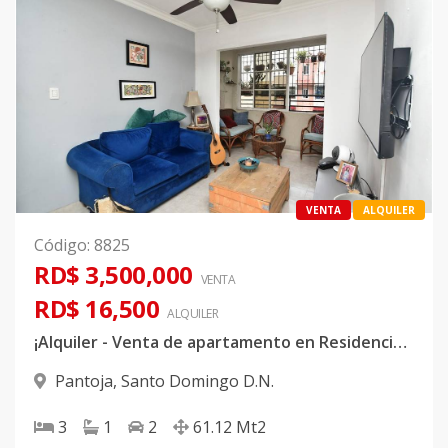
VENTA
ALQUILER
Código
:
8825
RD$ 3,500,000
VENTA
RD$ 16,500
ALQUILER
¡Alquiler - Venta de apartamento en Residencial Carmen Renata!
Pantoja
,
Santo Domingo D.N.
3
1
2
61.12
Mt2