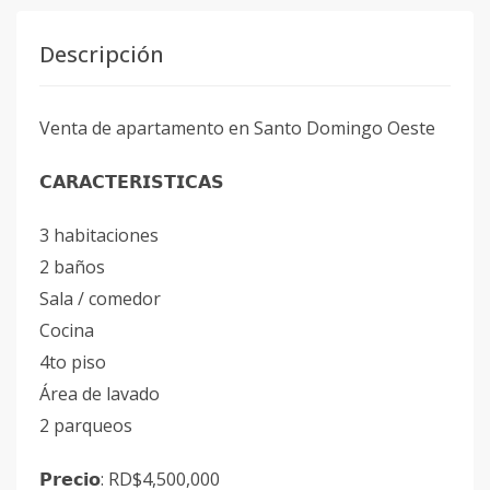
Descripción
Venta de apartamento en Santo Domingo Oeste
𝗖𝗔𝗥𝗔𝗖𝗧𝗘𝗥𝗜𝗦𝗧𝗜𝗖𝗔𝗦
3 habitaciones
2 baños
Sala / comedor
Cocina
4to piso
Área de lavado
2 parqueos
𝗣𝗿𝗲𝗰𝗶𝗼: RD$4,500,000