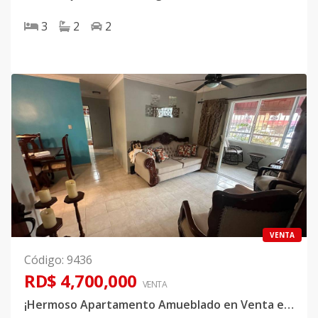
3
2
2
VENTA
Código
:
9436
RD$ 4,700,000
VENTA
¡Hermoso Apartamento Amueblado en Venta en Carmen Renata III!