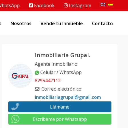
hatsApp
Facebook
Instagram
s
Nosotros
Vende tu Inmueble
Contacto
Inmobiliaria Grupal.
Agente Inmobiliario
Celular / WhatsApp
:
8295442112
Correo electrónico
:
inmobiliariagrupal@gmail.com
Llámame
Escribeme por Whatsapp