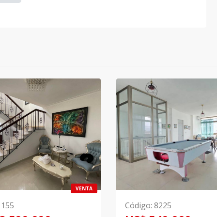
VENTA
1155
Código
:
8225