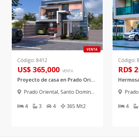
VENTA
Código
:
8412
Código
:
US$ 365,000
RD$ 2
VENTA
Proyecto de casa en Prado Oriental
Prado Oriental
,
Santo Domingo
Prado
Este
Este
4
3
4
365
Mt2
4