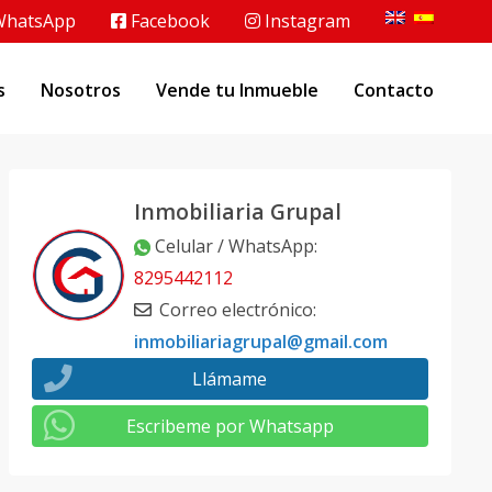
hatsApp
Facebook
Instagram
s
Nosotros
Vende tu Inmueble
Contacto
Inmobiliaria Grupal
Celular / WhatsApp
:
8295442112
Correo electrónico
:
inmobiliariagrupal@gmail.com
Llámame
Escribeme por Whatsapp