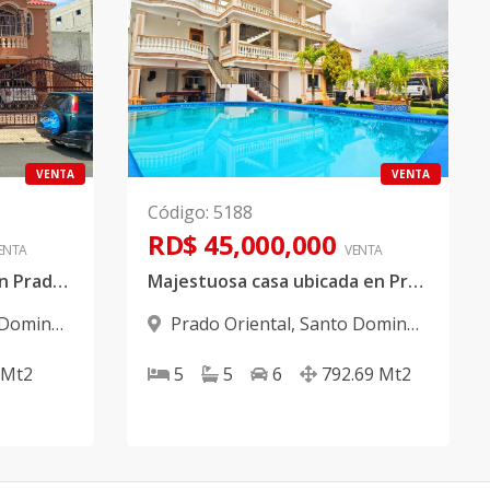
VENTA
VENTA
Código
:
5188
RD$ 45,000,000
ENTA
VENTA
Casa en venta ubicada en Prado Oriental
Majestuosa casa ubicada en Prado Oriental
 Domingo
Prado Oriental
,
Santo Domingo
Este
Mt2
5
5
6
792.69
Mt2