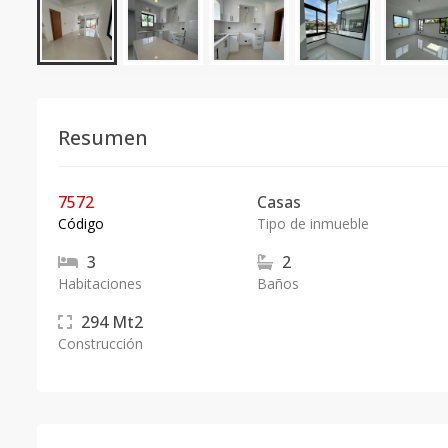
Resumen
7572
Casas
Código
Tipo de inmueble
3
2
Habitaciones
Baños
294
Mt2
Construcción