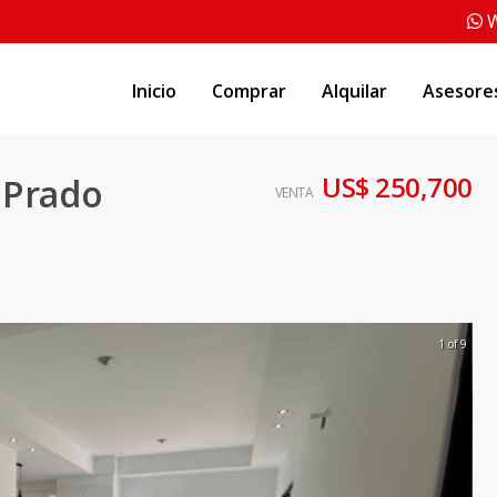
W
Inicio
Comprar
Alquilar
Asesore
US$ 250,700
 Prado
VENTA
1 of 9