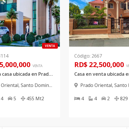
VENTA
8114
Código
:
2667
5,000,000
RD$ 22,500,000
VENTA
V
Hermosa casa ubicada en Prado Oriental
 Oriental
,
Santo Domingo
Prado Oriental
,
Santo
Este
4
5
455
Mt2
4
4
2
829