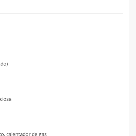
ado)
eciosa
co, calentador de gas