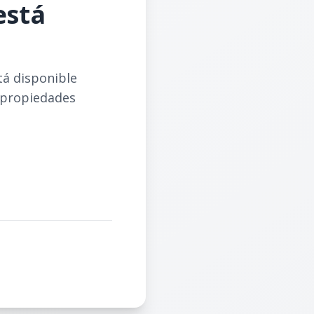
está
tá disponible
 propiedades