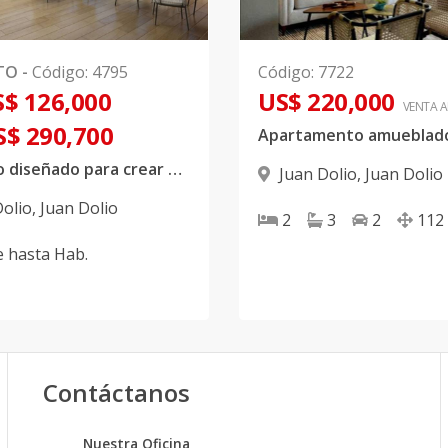
TO
-
Código
:
4795
Código
:
7722
$ 126,000
US$ 220,000
VENTA 
S$ 290,700
Proyecto diseñado para crear un ambiente acogedor, con un toque vanguardista y acoplado a un estilo de vida de playa
Juan Dolio
,
Juan Dolio
Dolio
,
Juan Dolio
2
3
2
112
e
hasta
Hab.
Contáctanos
Nuestra Oficina