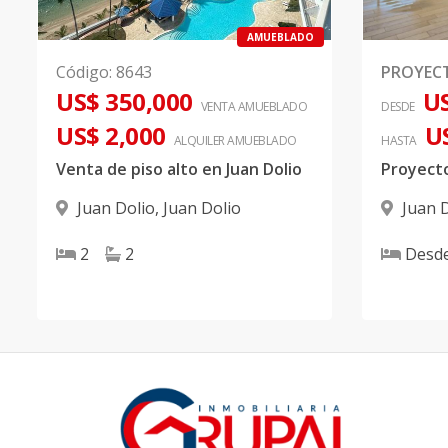
AMUEBLADO
Código
:
8643
PROYEC
US$ 350,000
US
VENTA AMUEBLADO
DESDE
US$ 2,000
U
ALQUILER
AMUEBLADO
HASTA
Venta de piso alto en Juan Dolio
Juan Dolio
,
Juan Dolio
Juan 
2
2
Desd