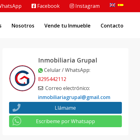
hatsApp
Facebook
Instagram
s
Nosotros
Vende tu Inmueble
Contacto
Inmobiliaria Grupal
Celular / WhatsApp
:
8295442112
Correo electrónico
:
inmobiliariagrupal@gmail.com
Llámame
Escribeme por Whatsapp