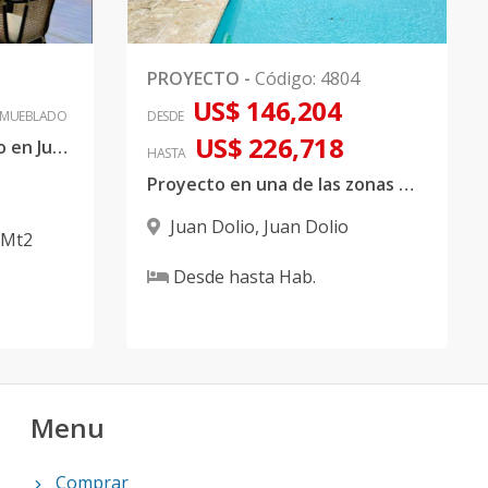
PROYECTO
-
Código
:
4804
US$ 146,204
AMUEBLADO
DESDE
US$ 226,718
Apartamento amueblado en Juan Dolio
HASTA
Proyecto en una de las zonas más exclusivas de Juan Dolio, y con una hermosa vi
Juan Dolio
,
Juan Dolio
Mt2
Desde
hasta
Hab.
Menu
Comprar