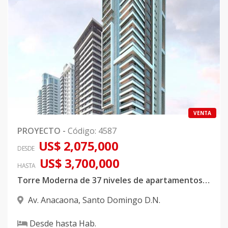
VENTA
PROYECTO
-
Código
:
4587
US$ 2,075,000
DESDE
US$ 3,700,000
HASTA
Torre Moderna de 37 niveles de apartamentos, proyectados a 1 apartamento por niv
Av. Anacaona
,
Santo Domingo D.N.
Desde
hasta
Hab.