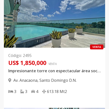
VENTA
Código
:
2495
US$ 1,850,000
VENTA
Impresionante torre con espectacular área social en la Anacaona
Av. Anacaona
,
Santo Domingo D.N.
3
3
4
613.18
Mt2