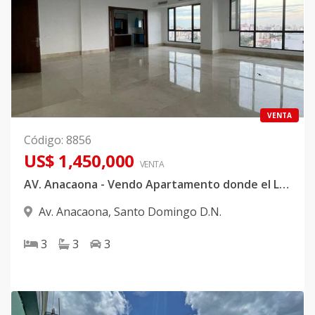
VENTA
Código
:
8856
US$ 1,450,000
VENTA
AV. Anacaona - Vendo Apartamento donde el Lujo y el Prestigio se armonizan.
Av. Anacaona
,
Santo Domingo D.N.
3
3
3