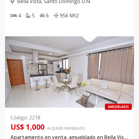
Bella Vista
,
Santo Domingo D.N.
4
5
6
956
Mt2
AMUEBLADO
Código
:
2218
US$ 1,000
ALQUILER
AMUEBLADO
Apartamento en venta, amueblado en Bella Vista