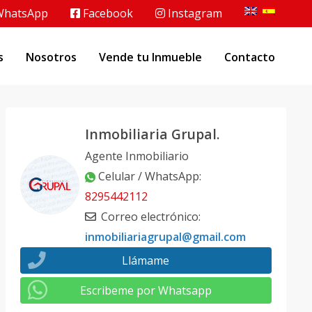
hatsApp
Facebook
Instagram
s
Nosotros
Vende tu Inmueble
Contacto
Inmobiliaria Grupal.
Agente Inmobiliario
Celular / WhatsApp
:
8295442112
Correo electrónico
:
inmobiliariagrupal@gmail.com
Llámame
Escribeme por Whatsapp