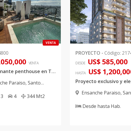
VENTA
4800
PROYECTO
-
Código
:
217
,050,000
US$ 585,000
VENTA
DESDE
US$ 1,200,00
Impresionante penthouse en Torre de lujo en Ensanche Paraiso.
HASTA
che Paraiso
,
Santo
 D.N.
Ensanche Paraiso
,
San
3
4
344
Mt2
Domingo D.N.
Desde
hasta
Hab.