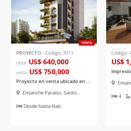
VENTA
PROYECTO
-
Código
:
7011
Código
:
US$ 640,000
US$ 1
DESDE
US$ 750,000
HASTA
Proyecto en venta ubicado en Paraíso
Ensan
Domingo
Ensanche Paraiso
,
Santo
4
Domingo D.N.
Desde
hasta
Hab.