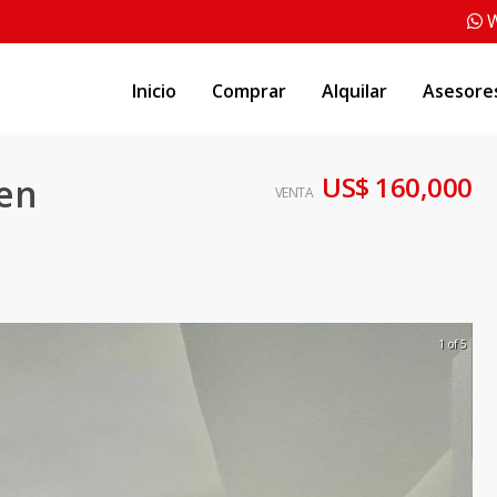
W
Inicio
Comprar
Alquilar
Asesore
US$ 160,000
 en
VENTA
1 of 5