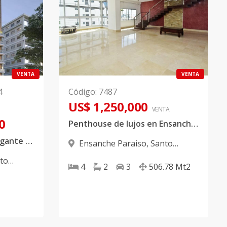
VENTA
VENTA
4
Código
:
7487
US$ 1,250,000
VENTA
0
Penthouse de lujos en Ensanche Paraíso
Proyecto exclusivo y elegante en Paraíso
Ensanche Paraiso
,
Santo
Domingo D.N.
to
4
2
3
506.78
Mt2